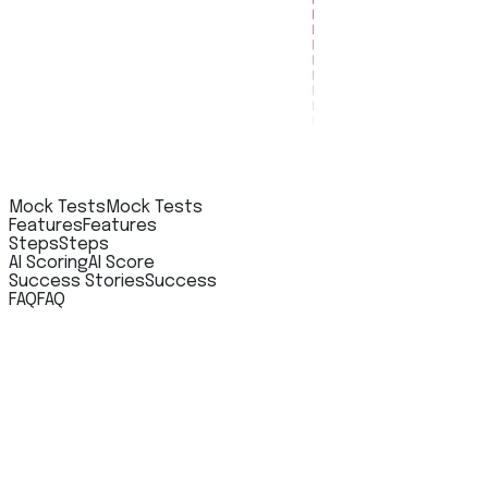
Mock Tests
Mock Tests
Features
Features
Steps
Steps
AI Scoring
AI Score
Success Stories
Success
FAQ
FAQ