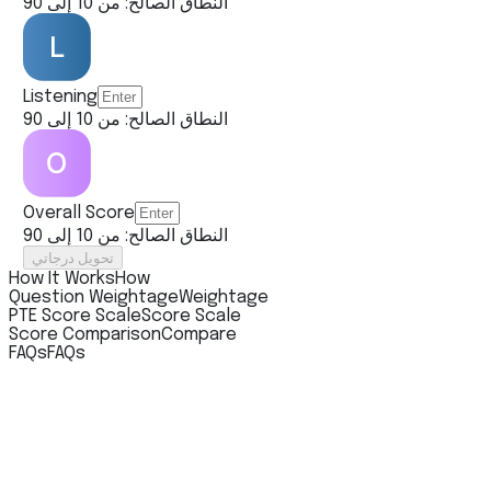
النطاق الصالح: من 10 إلى 90
Listening
النطاق الصالح: من 10 إلى 90
Overall Score
النطاق الصالح: من 10 إلى 90
تحويل درجاتي
How It Works
How
Question Weightage
Weightage
PTE Score Scale
Score Scale
Score Comparison
Compare
FAQs
FAQs
PTE Score Calculator
فوائد
فهم نقاط قوتك، والتركيز على المهام ذات الدرجات العالية،
وتحسين إعداد PTE
باستخدام إستراتيجيات أكثر ذكاءً