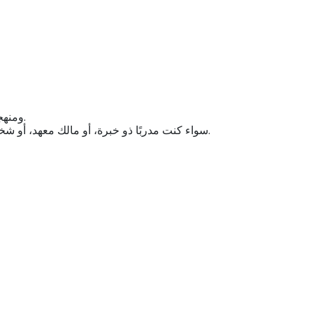
ومنهجية التدريس ونتائج درجات الطلاب.
سواء كنت مدربًا ذو خبرة، أو مالك معهد، أو شخصًا يتطلع إلى بناء تسليم أكاديمي أقوى، فإن هذا البرنامج يزودك بالاستراتيجيات والبنية والرؤى الصحيحة لتدريب الطلاب بثقة ووضوح أكبر.