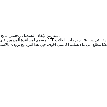
برنامج شهادة منظم ل PTE المدربين لإتقان التسجيل وتحسين نتائج الطلاب وبناء أنظمة تدريب عالية التأثير.
امتحان PTE
برنامج تطوير مهني من Alfa Education مصمم لمساعدة 