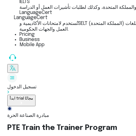
IELTS
LanguageCert
LanguageCert
تُستخدم لامتحانات الأكاديمية وSELT (المملكة المتحدة) والإنجليزية العامة، للقبول الجامعي والهجرة عبر مستويات الإطار الأوروبي المرجعي للغات (A1–C2). معترف بها عالميًا من الجامعات وأرباب
العمل والجهات الحكومية.
Pricing
Business
Mobile App
تسجيل الدخول
ابدأ trial مجانًا
مبادرة الصناعة الحرة
PTE Train the Trainer Program