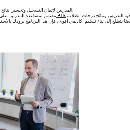
برنامج شهادة منظم ل PTE المدربين لإتقان التسجيل وتحسين نتائج الطلاب وبناء أنظمة تدريب عالية التأثير.
امتحان PTE
برنامج تطوير مهني من Alfa Education مصمم لمساعدة 