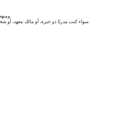
ومنهجية التدريس ونتائج درجات الطلاب.
سواء كنت مدربًا ذو خبرة، أو مالك معهد، أو شخصًا يتطلع إلى بناء تسليم أكاديمي أقوى، فإن هذا البرنامج يزودك بالاستراتيجيات والبنية والرؤى الصحيحة لتدريب الطلاب بثقة ووضوح أكبر.