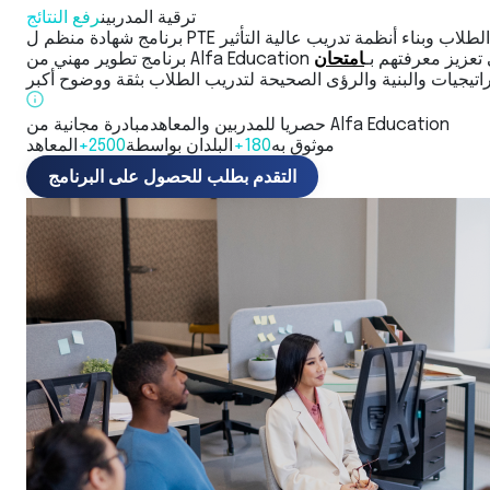
ترقية المدربين
رفع النتائج
المدربين على تعزيز معرفتهم بـ
مبادرة مجانية من Alfa Education
حصريا للمدربين والمعاهد
موثوق به
180+
البلدان بواسطة
2500+
المعاهد
التقدم بطلب للحصول على البرنامج