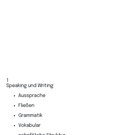
Fachleute, die eine Lizenz beantragen
Visumantragsteller
Arbeitssuchende
1
2
Speaking und Writing
Le
Aussprache
Fließen
Grammatik
Vokabular