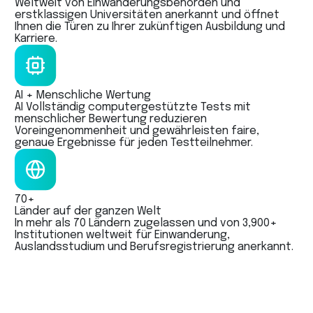
Weltweit von Einwanderungsbehörden und
erstklassigen Universitäten anerkannt und öffnet
Ihnen die Türen zu Ihrer zukünftigen Ausbildung und
Karriere.
AI + Menschliche Wertung
AI Vollständig computergestützte Tests mit
menschlicher Bewertung reduzieren
Voreingenommenheit und gewährleisten faire,
genaue Ergebnisse für jeden Testteilnehmer.
70+
1-
Länder auf der ganzen Welt
sc
In mehr als 70 Ländern zugelassen und von 3,900+
Er
Institutionen weltweit für Einwanderung,
in
Auslandsstudium und Berufsregistrierung anerkannt.
mi