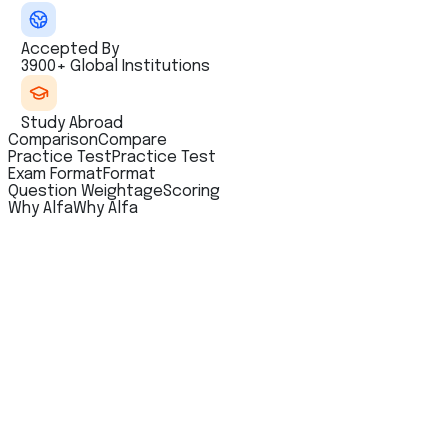
Accepted By
3900+ Global Institutions
Study Abroad
Comparison
Compare
Practice Test
Practice Test
Exam Format
Format
Question Weightage
Scoring
Why Alfa
Why Alfa
allgemeiner Zweck