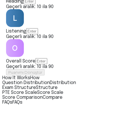
Reading
Geçerli aralık: 10 ila 90
Listening
Geçerli aralık: 10 ila 90
Overall Score
Geçerli aralık: 10 ila 90
Puanımı Dönüştür
How It Works
How
Question Distribution
Distribution
Exam Structure
Structure
PTE Score Scale
Score Scale
Score Comparison
Compare
FAQs
FAQs
PTE Core Score Calculator
'ın
Faydaları